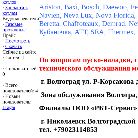
котлов
Ariston, Baxi, Bosch, Daewoo, Fe
·
Запчасти к
котлам
Navien, Neva Lux, Nova Florida, P
Водонагреватели
Beretta, Chaffoteaux, Demrad, Nev
·
Газовые
проточные
Кубаночка, ATT, SEA, Thermex, St
Прайс
·
Посмотреть
·
Скачать
Сейчас на сайте
·
Гостей: 1
По вопросам пуско-наладки, 
технического обслуживания мо
·
Пользователей:
0
г. Волгоград ул. Р-Корсакова д
·
Всего
пользователей: 4
Зона обслуживания Волгоград
·
Новый
пользователь:
Филиалы ООО «РБТ-Сервис»
11agai
г. Николаевск Волгоградской 
тел. +79023114853