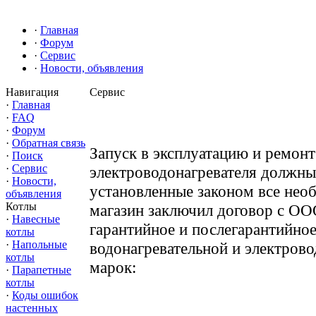
·
Главная
·
Форум
·
Сервис
·
Новости, объявления
Навигация
Сервис
·
Главная
·
FAQ
·
Форум
·
Обратная связь
Запуск в эксплуатацию и ремонт 
·
Поиск
·
Сервис
электроводонагревателя должн
·
Новости,
установленные законом все нео
объявления
Котлы
магазин заключил договор с ОО
·
Навесные
гарантийное и послегарантийно
котлы
·
Напольные
водонагревательной и электров
котлы
марок:
·
Парапетные
котлы
·
Коды ошибок
настенных