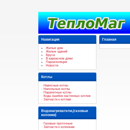
Навигация
Главная
Жилые дом
Жилые зданий
Бруса
В каркасном доме
Пароизоляция
Новости
Котлы
·
Навесные котлы
·
Напольные котлы
·
Парапетные котлы
·
Коды ошибок настенных котлов
·
Запчасти к котлам
Водонагреватели,(газовые
колонки)
·
Газовые проточные
·
Запчасти к колонкам