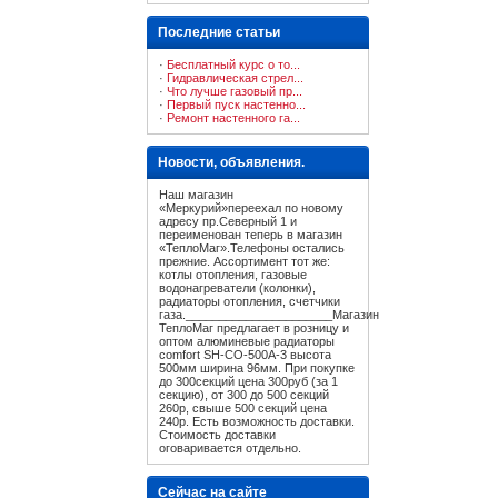
Последние статьи
·
Бесплатный курс о то...
·
Гидравлическая стрел...
·
Что лучше газовый пр...
·
Первый пуск настенно...
·
Ремонт настенного га...
Новости, объявления.
Наш магазин
«Меркурий»переехал по новому
адресу пр.Северный 1 и
переименован теперь в магазин
«ТеплоМаг».Телефоны остались
прежние. Ассортимент тот же:
котлы отопления, газовые
водонагреватели (колонки),
радиаторы отопления, счетчики
газа.______________________Магазин
ТеплоМаг предлагает в розницу и
оптом алюминевые радиаторы
comfort SH-CO-500A-3 высота
500мм ширина 96мм. При покупке
до 300секций цена 300руб (за 1
секцию), от 300 до 500 секций
260р, свыше 500 секций цена
240р. Есть возможность доставки.
Стоимость доставки
оговаривается отдельно.
Сейчас на сайте