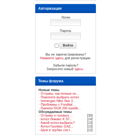
Авторизация
Логин
Пароль
Вы не зарегистрированы?
Нажмите здесь
для регистрации.
Забыли пароль?
Запросите новый
здесь
.
Темы форума
Новые темы
·
Отзывы, настенные ко...
·
Помогите выбрать котел
·
Immergas Nike Star 2...
·
Проблемы с Fondital ...
·
Daewoo DGB 200 ошибк...
Обсуждаемые темы
·
Отзывы о газовых ...
[30]
·
котел Лемакс K ST...
[14]
·
Какой котел выбрать?
[13]
·
Котел Газлюкс GAZ...
[13]
·
Шум в трубах сист...
[12]