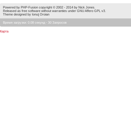
Powered by PHP-Fusion copyright © 2002 - 2014 by Nick Jones.
Released as free software without warranties under GNU Affero GPL v3.
Theme designed by Ionuţ Oroian
Время загрузки: 0.08 секунд - 30 Запросов
Карта