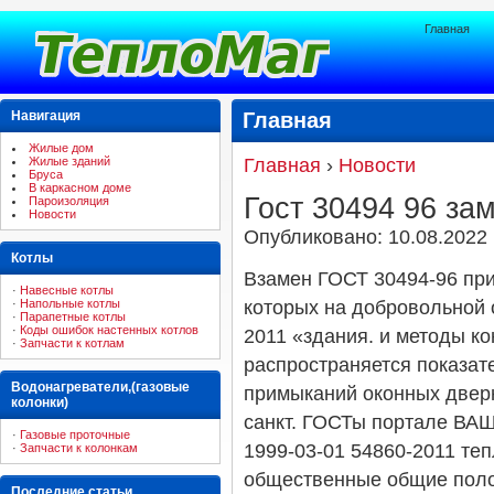
Главная
Навигация
Главная
Жилые дом
Жилые зданий
Главная
›
Новости
Бруса
В каркасном доме
Гост 30494 96 за
Пароизоляция
Новости
Опубликовано: 10.08.2022
Котлы
Взамен ГОСТ 30494-96 при
·
Навесные котлы
·
Напольные котлы
которых на добровольной 
·
Парапетные котлы
·
Коды ошибок настенных котлов
2011 «здания. и методы ко
·
Запчасти к котлам
распространяется показат
Водонагреватели,(газовые
примыканий оконных дверн
колонки)
санкт. ГОСТы портале ВАШ
·
Газовые проточные
1999-03-01 54860-2011 те
·
Запчасти к колонкам
общественные общие поло
Последние статьи