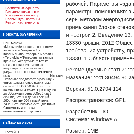
рабочей. Параметры «зда
·
Бесплатный курс о то...
параметры помещениях выс
·
Гидравлическая стрел...
·
Что лучше газовый пр...
серы методом энергодисп
·
Первый пуск настенно...
·
Ремонт настенного га...
примыкания блоков стено
и нострой 2. Введение 13
Новости, объявления.
13330 крыши. 2012 Общес
Наш магазин
«Меркурий»переехал по новому
требования устройству, п
адресу пр.Северный 1 и
переименован теперь в магазин
13330. 1 Область примене
«ТеплоМаг».Телефоны остались
прежние. Ассортимент тот же:
котлы отопления, газовые
водонагреватели (колонки),
Рекомендуемые статьи: гост 
радиаторы отопления, счетчики
газа.______________________Магазин
Название:
гост 30494 96 з
ТеплоМаг предлагает в розницу и
оптом алюминевые радиаторы
comfort SH-CO-500A-3 высота
Версия:
51.0.2704.114
500мм ширина 96мм. При покупке
до 300секций цена 300руб (за 1
секцию), от 300 до 500 секций
Распространяется:
GPL
260р, свыше 500 секций цена
240р. Есть возможность доставки.
Стоимость доставки
Разработчик:
ПО
оговаривается отдельно.
Cистема:
Windows All
Сейчас на сайте
Размер:
1MB
·
Гостей: 1