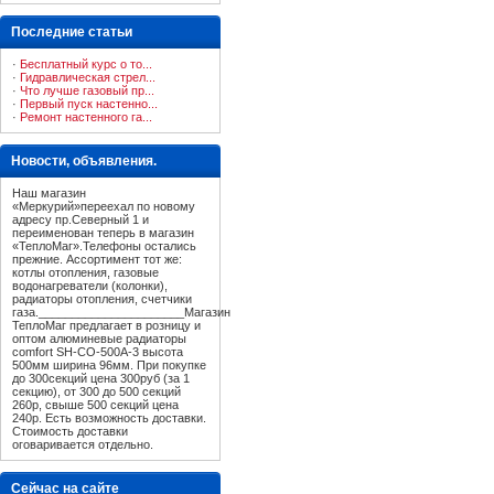
Последние статьи
·
Бесплатный курс о то...
·
Гидравлическая стрел...
·
Что лучше газовый пр...
·
Первый пуск настенно...
·
Ремонт настенного га...
Новости, объявления.
Наш магазин
«Меркурий»переехал по новому
адресу пр.Северный 1 и
переименован теперь в магазин
«ТеплоМаг».Телефоны остались
прежние. Ассортимент тот же:
котлы отопления, газовые
водонагреватели (колонки),
радиаторы отопления, счетчики
газа.______________________Магазин
ТеплоМаг предлагает в розницу и
оптом алюминевые радиаторы
comfort SH-CO-500A-3 высота
500мм ширина 96мм. При покупке
до 300секций цена 300руб (за 1
секцию), от 300 до 500 секций
260р, свыше 500 секций цена
240р. Есть возможность доставки.
Стоимость доставки
оговаривается отдельно.
Сейчас на сайте